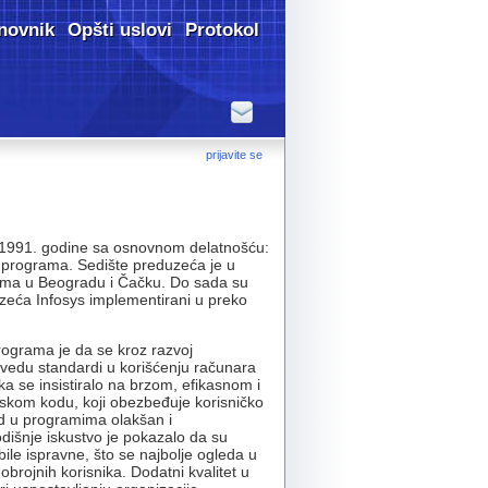
novnik
Opšti uslovi
Protokol
prijavite se
1991. godine sa osnovnom delatnošću:
 programa. Sedište preduzeća je u
 ima u Beogradu i Čačku. Do sada su
zeća Infosys implementirani u preko
ograma je da se kroz razvoj
vedu standardi u korišćenju računara
a se insistiralo na brzom, efikasnom i
kom kodu, koji obezbeđuje korisničko
ad u programima olakšan i
dišnje iskustvo je pokazalo da su
le ispravne, što se najbolje ogleda u
brojnih korisnika. Dodatni kvalitet u