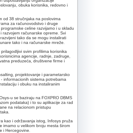
i uspostavljanju organizacije
slovanju, obuka korisnika, redovno i
m od 38 stručnjaka na poslovima
ograma za računovodstvo i druge
programske celine razvijamo i u skladu
o i razvojem računarske opreme. Svi
azvijeni tako da se mogu instalirati
unare tako i na računarske mreže.
prilagodljivi svim profilima korisnika
orisnicima agencije, radnje, zadruge,
ivatna preduzeća, društvene firme i
salting, projektovanje i parametarsko
 - informacionih sistema potrebama
nstalaciju i obuku na instaliranim
NFOsys-u se baziraju na FOXPRO DBMS
azom podataka) i to su aplikacije za rad
ne na relacionom pristupu
taka.
ra kao i održavanja istog, Infosys pruža
ike imamo u velikom broju mesta širom
e i Hercegovine.