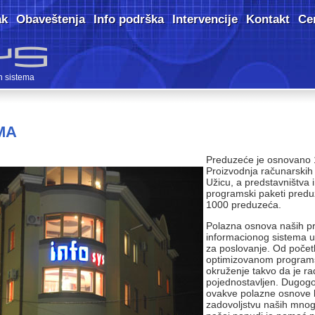
ak
Obaveštenja
Info podrška
Intervencije
Kontakt
Ce
h sistema
MA
Preduzeće je osnovano 
Proizvodnja računarskih
Užicu, a predstavništva
programski paketi predu
1000 preduzeća.
Polazna osnova naših pr
informacionog sistema u
za poslovanje. Od početk
optimizovanom programs
okruženje takvo da je r
pojednostavljen. Dugogo
ovakve polazne osnove bi
zadovoljstvu naših mnogo