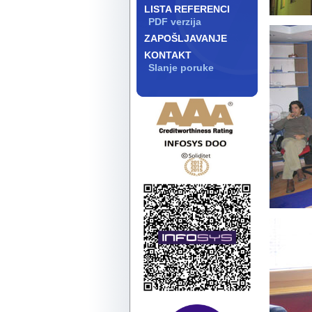
LISTA REFERENCI
PDF verzija
ZAPOŠLJAVANJE
KONTAKT
Slanje poruke