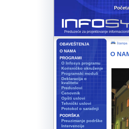
Počet
Preduzeće za projektovanje informacioni
štampa
OBAVEŠTENJA
O NAMA
O NA
PROGRAMI
O Infosys programu
Korisničko okruženje
Programski moduli
Deklaracija o
kvalitetu
Preduslovi
Cenovnik
Opšti uslovi
Tehnički uslovi
Protokol o saradnji
PODRŠKA
Preuzimanje podrške
Intervencije