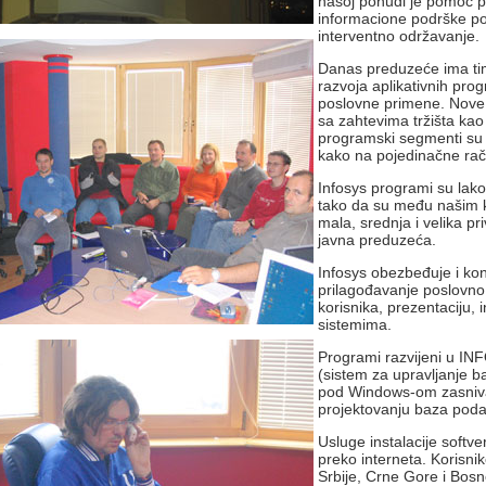
našoj ponudi je pomoć pr
informacione podrške po
interventno održavanje.
Danas preduzeće ima ti
razvoja aplikativnih pr
poslovne primene. Nove 
sa zahtevima tržišta ka
programski segmenti su r
kako na pojedinačne rač
Infosys programi su lako 
tako da su među našim k
mala, srednja i velika pr
javna preduzeća.
Infosys obezbeđuje i kon
prilagođavanje poslovno
korisnika, prezentaciju, i
sistemima.
Programi razvijeni u I
(sistem za upravljanje b
pod Windows-om zasniva
projektovanju baza poda
Usluge instalacije softve
preko interneta. Korisn
Srbije, Crne Gore i Bosn